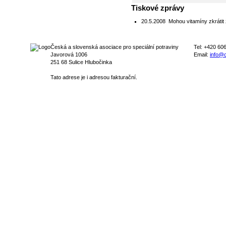
Tiskové zprávy
20.5.2008
Mohou vitamíny zkrátit 
Česká a slovenská asociace pro speciální potraviny
Tel: +420 60
Javorová 1006
Email:
info@c
251 68 Sulice Hlubočinka
Tato adrese je i adresou fakturační.