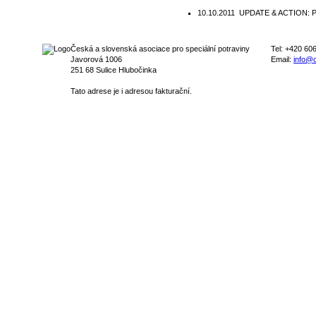
10.10.2011
UPDATE & ACTION: Pub
Česká a slovenská asociace pro speciální potraviny
Tel: +420 60
Javorová 1006
Email:
info@c
251 68 Sulice Hlubočinka
Tato adrese je i adresou fakturační.