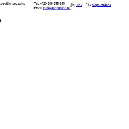
peciální potraviny
Tel: +420 606 655 240
Tisk
Mapa stránek
Email:
info@casponline.cz
í.