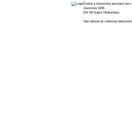
Česká a slovenská asociace pro s
Javorová 1006
251 68 Sulice Hlubočinka
Tato adrese je i adresou fakturačn