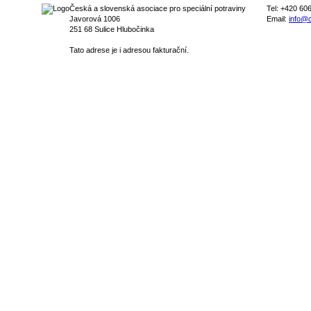
Česká a slovenská asociace pro speciální potraviny
Tel: +420 60
Javorová 1006
Email:
info@c
251 68 Sulice Hlubočinka
Tato adrese je i adresou fakturační.