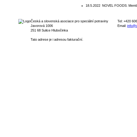
18.5.2022
NOVEL FOODS: Member S
Česká a slovenská asociace pro speciální potraviny
Tel: +420 60
Javorová 1006
Email:
info@c
251 68 Sulice Hlubočinka
Tato adrese je i adresou fakturační.