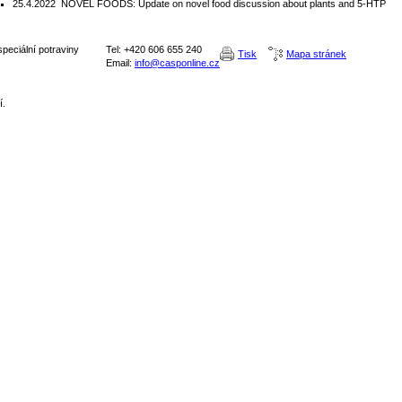
25.4.2022
NOVEL FOODS: Update on novel food discussion about plants and 5-HTP
peciální potraviny
Tel: +420 606 655 240
Tisk
Mapa stránek
Email:
info@casponline.cz
í.