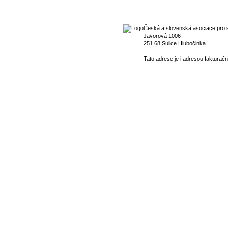
Česká a slovenská asociace pro s
Javorová 1006
251 68 Sulice Hlubočinka
Tato adrese je i adresou fakturačn