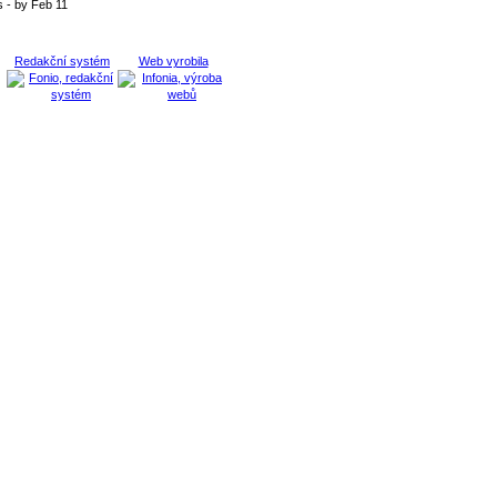
 - by Feb 11
Redakční systém
Web vyrobila