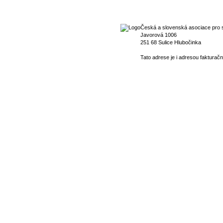
Česká a slovenská asociace pro s
Javorová 1006
251 68 Sulice Hlubočinka
Tato adrese je i adresou fakturačn