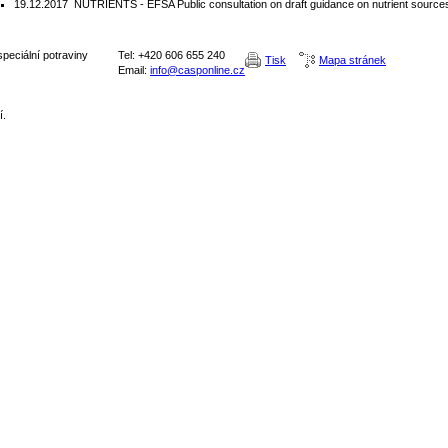
19.12.2017
NUTRIENTS - EFSA Public consultation on draft guidance on nutrient sources
peciální potraviny
Tel: +420 606 655 240
Tisk
Mapa stránek
Email:
info@casponline.cz
í.