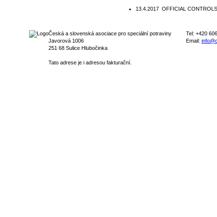
13.4.2017
OFFICIAL CONTROLS: Ne
Česká a slovenská asociace pro speciální potraviny
Tel: +420 60
Javorová 1006
Email:
info@c
251 68 Sulice Hlubočinka
Tato adrese je i adresou fakturační.