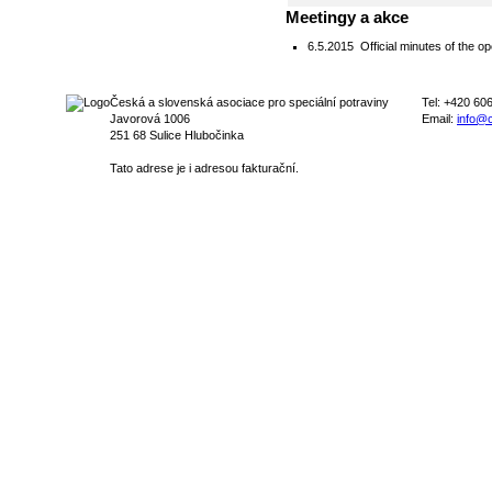
Meetingy a akce
6.5.2015
Official minutes of the 
Česká a slovenská asociace pro speciální potraviny
Tel: +420 60
Javorová 1006
Email:
info@c
251 68 Sulice Hlubočinka
Tato adrese je i adresou fakturační.