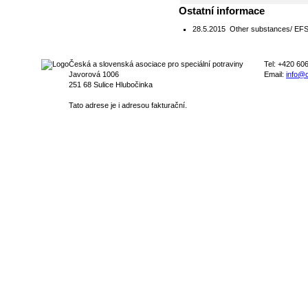
Ostatní informace
28.5.2015
Other substances/ EFSA 
Česká a slovenská asociace pro speciální potraviny
Tel: +420 60
Javorová 1006
Email:
info@c
251 68 Sulice Hlubočinka
Tato adrese je i adresou fakturační.