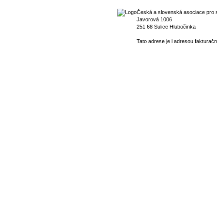
Česká a slovenská asociace pro s
Javorová 1006
251 68 Sulice Hlubočinka
Tato adrese je i adresou fakturačn