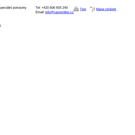
peciální potraviny
Tel: +420 606 655 240
Tisk
Mapa stránek
Email:
info@casponline.cz
í.