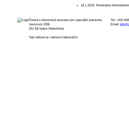
18.1.2016
Pesticides/ Amendment 
Česká a slovenská asociace pro speciální potraviny
Tel: +420 60
Javorová 1006
Email:
info@c
251 68 Sulice Hlubočinka
Tato adrese je i adresou fakturační.