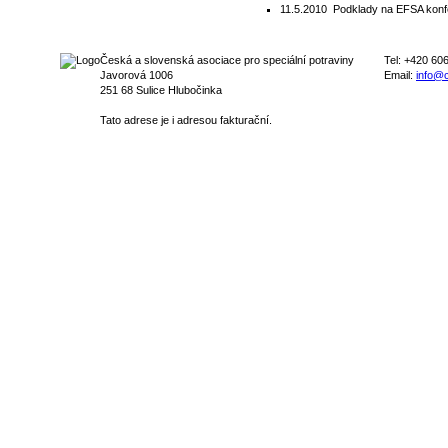
11.5.2010
Podklady na EFSA konfe
Česká a slovenská asociace pro speciální potraviny
Tel: +420 60
Javorová 1006
Email:
info@c
251 68 Sulice Hlubočinka
Tato adrese je i adresou fakturační.