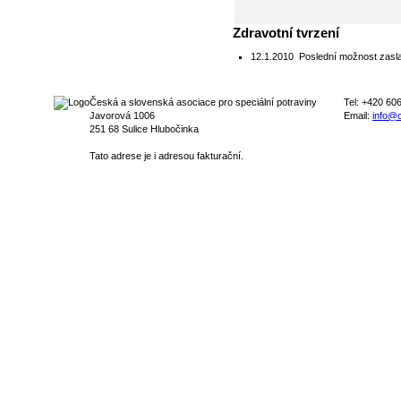
Zdravotní tvrzení
12.1.2010
Poslední možnost zasla
Česká a slovenská asociace pro speciální potraviny
Tel: +420 60
Javorová 1006
Email:
info@c
251 68 Sulice Hlubočinka
Tato adrese je i adresou fakturační.