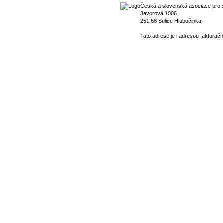
Česká a slovenská asociace pro s
Javorová 1006
251 68 Sulice Hlubočinka
Tato adrese je i adresou fakturačn