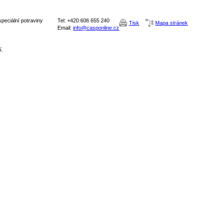
peciální potraviny
Tel: +420 606 655 240
Tisk
Mapa stránek
Email:
info@casponline.cz
í.