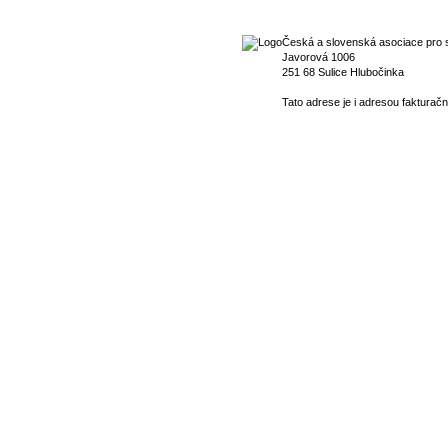
Česká a slovenská asociace pro s
Javorová 1006
251 68 Sulice Hlubočinka
Tato adrese je i adresou fakturačn