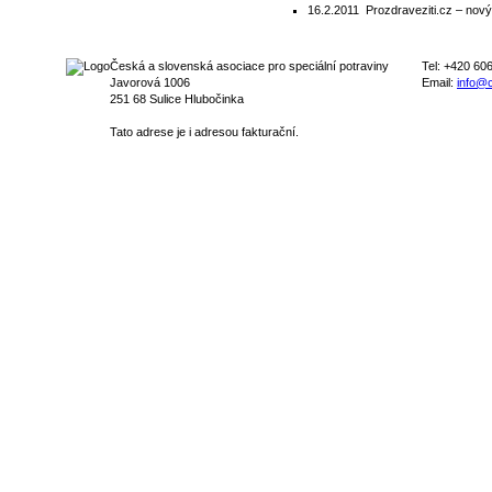
16.2.2011
Prozdraveziti.cz – nový 
Česká a slovenská asociace pro speciální potraviny
Tel: +420 60
Javorová 1006
Email:
info@c
251 68 Sulice Hlubočinka
Tato adrese je i adresou fakturační.