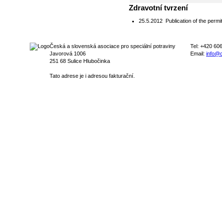
Zdravotní tvrzení
25.5.2012
Publication of the permit
Česká a slovenská asociace pro speciální potraviny
Tel: +420 60
Javorová 1006
Email:
info@c
251 68 Sulice Hlubočinka
Tato adrese je i adresou fakturační.