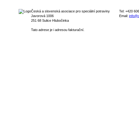
Česká a slovenská asociace pro speciální potraviny
Tel: +420 60
Javorová 1006
Email:
info@c
251 68 Sulice Hlubočinka
Tato adrese je i adresou fakturační.