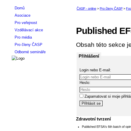
Domů
Asociace
Pro veřejnost
Published EF
Vzdělávací akce
Pro média
Obsah této sekce je
Pro členy ČASP
Odborné semináře
Přihlášení
Login nebo E-mail:
Heslo:
Zapamatovat si moje přihlá
Zdravotní tvrzení
Published EFSA's 6th batch of opi