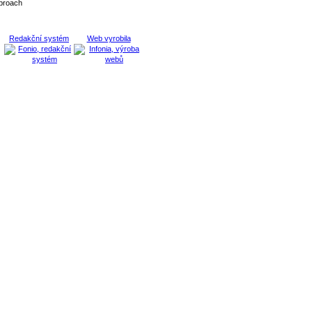
proach
Redakční systém
Web vyrobila