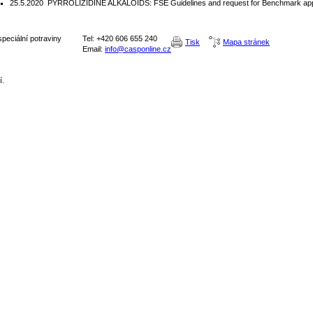
25.5.2020
PYRROLIZIDINE ALKALOIDS: FSE Guidelines and request for Benchmark ap
peciální potraviny
Tel: +420 606 655 240
Tisk
Mapa stránek
Email:
info@casponline.cz
í.