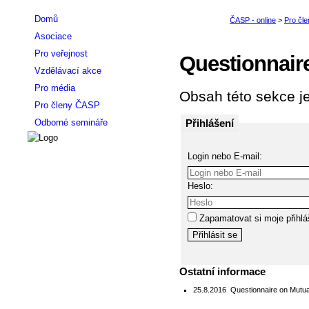
Domů
Asociace
Pro veřejnost
Questionnair
Vzdělávací akce
Pro média
Obsah této sekce je
Pro členy ČASP
Přihlášení
Odborné semináře
Login nebo E-mail:
Heslo:
Zapamatovat si moje přihlá
Ostatní informace
25.8.2016
Questionnaire on Mutua