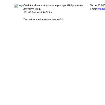
Česká a slovenská asociace pro speciální potraviny
Tel: +420 60
Javorová 1006
Email:
info@c
251 68 Sulice Hlubočinka
Tato adrese je i adresou fakturační.