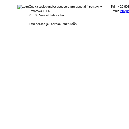
Česká a slovenská asociace pro speciální potraviny
Tel: +420 60
Javorová 1006
Email:
info@c
251 68 Sulice Hlubočinka
Tato adrese je i adresou fakturační.