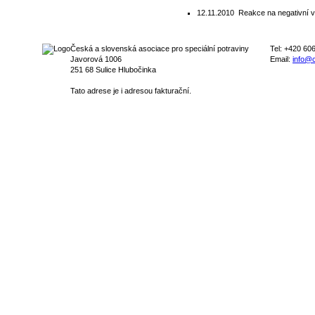
12.11.2010
Reakce na negativní v
Česká a slovenská asociace pro speciální potraviny
Tel: +420 60
Javorová 1006
Email:
info@c
251 68 Sulice Hlubočinka
Tato adrese je i adresou fakturační.