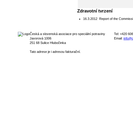
Zdravotní tvrzení
16.3.2012
Report of the Commissi
Česká a slovenská asociace pro speciální potraviny
Tel: +420 60
Javorová 1006
Email:
info@c
251 68 Sulice Hlubočinka
Tato adrese je i adresou fakturační.