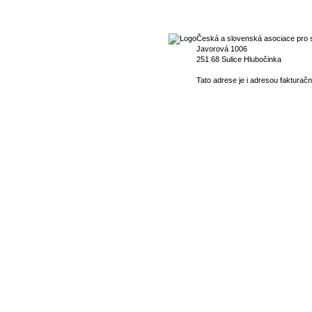
Česká a slovenská asociace pro s
Javorová 1006
251 68 Sulice Hlubočinka
Tato adrese je i adresou fakturačn