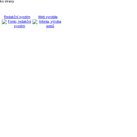
ňků stravy
Redakční systém
Web vyrobila