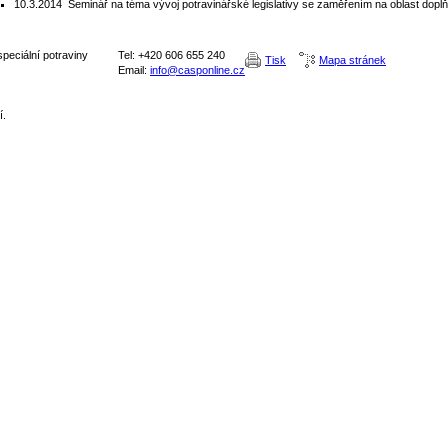
10.3.2014
Seminář na téma vývoj potravinářské legislativy se zaměřením na oblast dopl
peciální potraviny
Tel: +420 606 655 240
Tisk
Mapa stránek
Email:
info@casponline.cz
í.