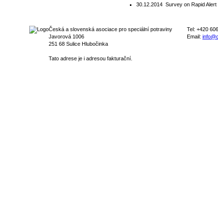
30.12.2014
Survey on Rapid Alert
Česká a slovenská asociace pro speciální potraviny
Tel: +420 60
Javorová 1006
Email:
info@c
251 68 Sulice Hlubočinka
Tato adrese je i adresou fakturační.