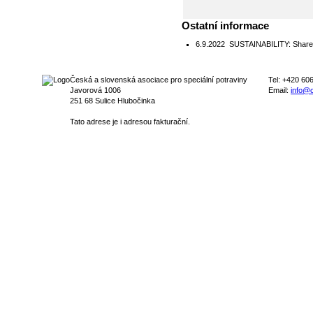
Ostatní informace
6.9.2022
SUSTAINABILITY: Share y
Česká a slovenská asociace pro speciální potraviny
Tel: +420 60
Javorová 1006
Email:
info@c
251 68 Sulice Hlubočinka
Tato adrese je i adresou fakturační.