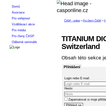
Domů
Asociace
Pro veřejnost
Vzdělávací akce
Pro média
Pro členy ČASP
TITANIUM DIO
Odborné semináře
Switzerland
Obsah této sekce je
Přihlášení
Login nebo E-mail:
Heslo:
Zapamatovat si moje přihlá