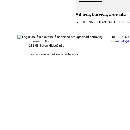
Aditiva, barviva, aromata
10.3.2022
TITANIUM DIOXIDE: Ban 
Česká a slovenská asociace pro speciální potraviny
Tel: +420 60
Javorová 1006
Email:
info@c
251 68 Sulice Hlubočinka
Tato adrese je i adresou fakturační.