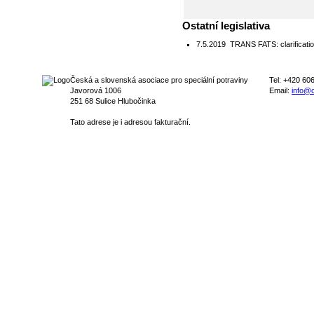
Ostatní legislativa
7.5.2019
TRANS FATS: clarificatio
Česká a slovenská asociace pro speciální potraviny
Tel: +420 60
Javorová 1006
Email:
info@c
251 68 Sulice Hlubočinka
Tato adrese je i adresou fakturační.