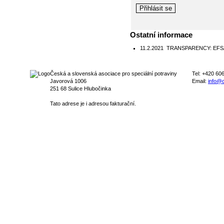
Ostatní informace
11.2.2021
TRANSPARENCY: EFSA ope
Česká a slovenská asociace pro speciální potraviny
Tel: +420 60
Javorová 1006
Email:
info@c
251 68 Sulice Hlubočinka
Tato adrese je i adresou fakturační.