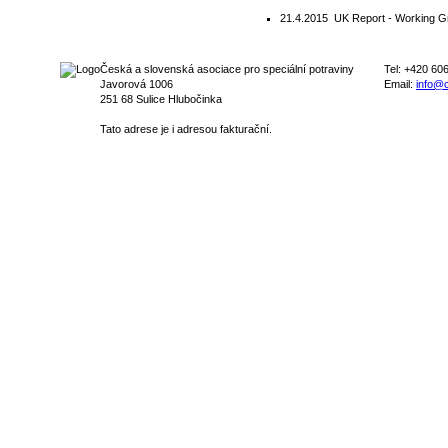
21.4.2015
UK Report - Working G
Česká a slovenská asociace pro speciální potraviny
Tel: +420 60
Javorová 1006
Email:
info@c
251 68 Sulice Hlubočinka
Tato adrese je i adresou fakturační.