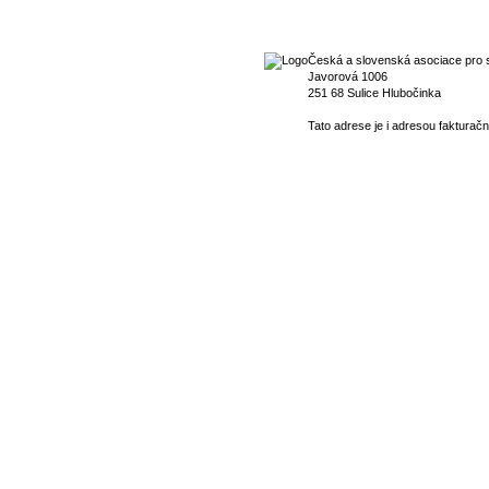
Česká a slovenská asociace pro s
Javorová 1006
251 68 Sulice Hlubočinka
Tato adrese je i adresou fakturačn