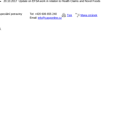
20.10.2017
Update on EFSA work in relation to Health Claims and Novel Foods
peciální potraviny
Tel: +420 606 655 240
Tisk
Mapa stránek
Email:
info@casponline.cz
í.