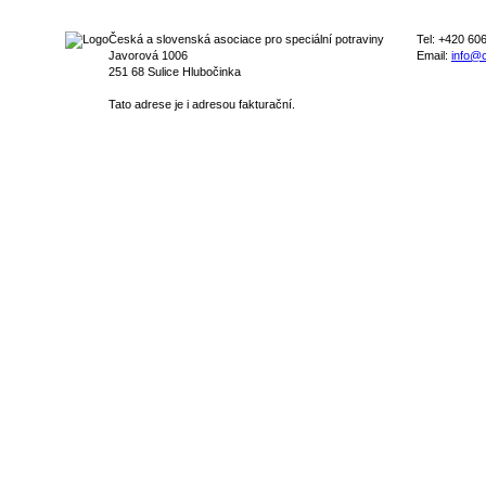
Česká a slovenská asociace pro speciální potraviny
Tel: +420 60
Javorová 1006
Email:
info@c
251 68 Sulice Hlubočinka
Tato adrese je i adresou fakturační.