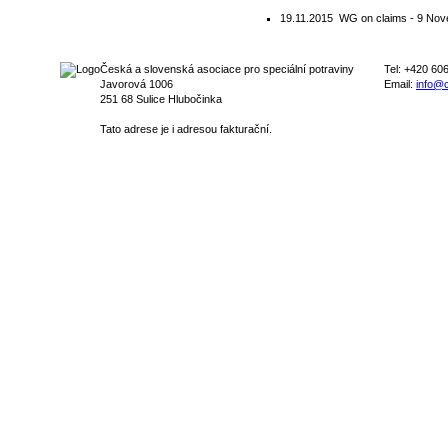
19.11.2015
WG on claims - 9 Nov
Česká a slovenská asociace pro speciální potraviny
Tel: +420 60
Javorová 1006
Email:
info@c
251 68 Sulice Hlubočinka
Tato adrese je i adresou fakturační.