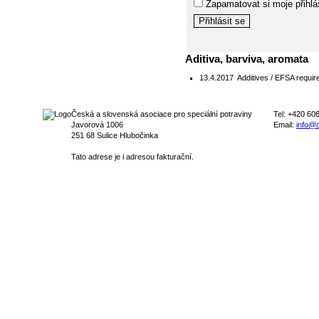
Zapamatovat si moje přihlá
Aditiva, barviva, aromata
13.4.2017
Additives / EFSA require
Česká a slovenská asociace pro speciální potraviny
Tel: +420 60
Javorová 1006
Email:
info@c
251 68 Sulice Hlubočinka
Tato adrese je i adresou fakturační.