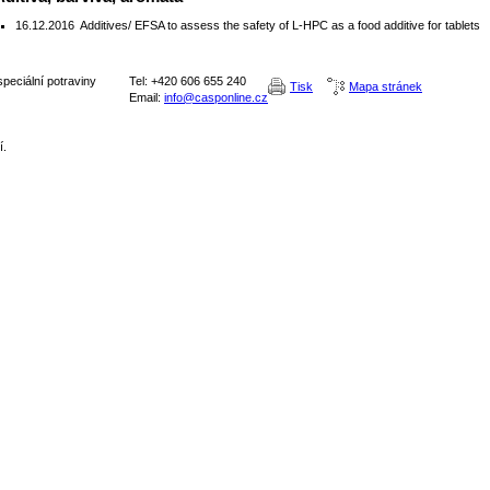
16.12.2016
Additives/ EFSA to assess the safety of L-HPC as a food additive for tablets
peciální potraviny
Tel: +420 606 655 240
Tisk
Mapa stránek
Email:
info@casponline.cz
í.