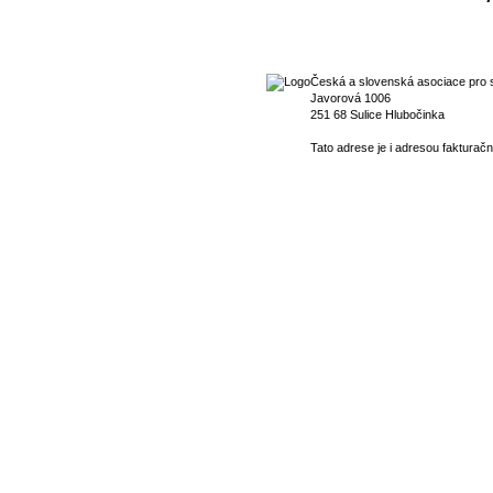
Česká a slovenská asociace pro s
Javorová 1006
251 68 Sulice Hlubočinka
Tato adrese je i adresou fakturačn