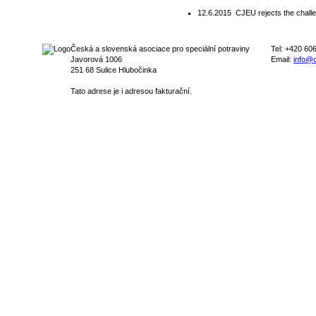
12.6.2015
CJEU rejects the challen
Česká a slovenská asociace pro speciální potraviny
Tel: +420 60
Javorová 1006
Email:
info@c
251 68 Sulice Hlubočinka
Tato adrese je i adresou fakturační.