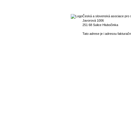
Česká a slovenská asociace pro s
Javorová 1006
251 68 Sulice Hlubočinka
Tato adrese je i adresou fakturačn