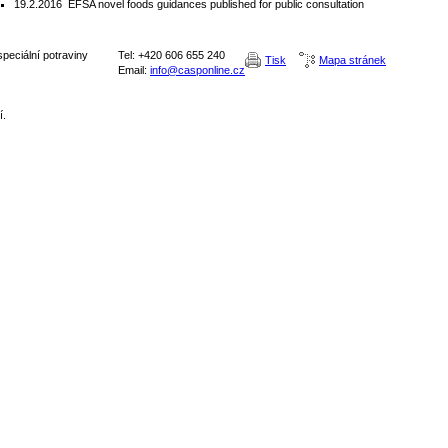
19.2.2016
EFSA novel foods guidances published for public consultation
peciální potraviny
Tel: +420 606 655 240
Tisk
Mapa stránek
Email:
info@casponline.cz
í.