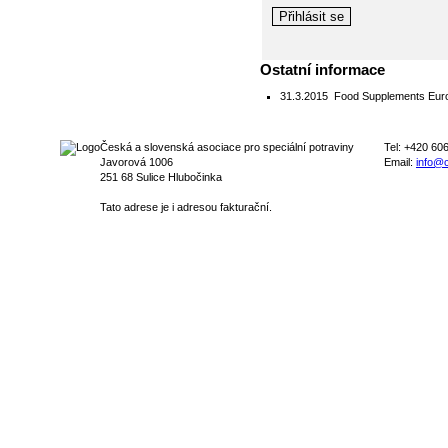
Ostatní informace
31.3.2015
Food Supplements Europe
Česká a slovenská asociace pro speciální potraviny
Tel: +420 60
Javorová 1006
Email:
info@c
251 68 Sulice Hlubočinka
Tato adrese je i adresou fakturační.