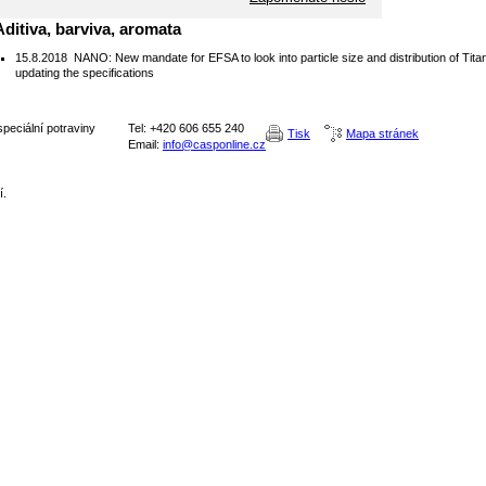
Aditiva, barviva, aromata
15.8.2018
NANO: New mandate for EFSA to look into particle size and distribution of Titan
updating the specifications
peciální potraviny
Tel: +420 606 655 240
Tisk
Mapa stránek
Email:
info@casponline.cz
í.