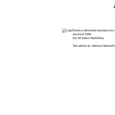
Česká a slovenská asociace pro s
Javorová 1006
251 68 Sulice Hlubočinka
Tato adrese je i adresou fakturačn