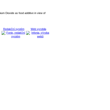
ium Dioxide as food additive in view of
Redakční systém
Web vyrobila