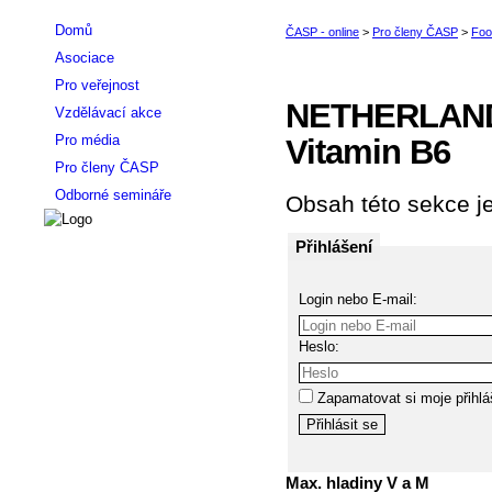
Domů
Asociace
Pro veřejnost
NETHERLANDS 
Vzdělávací akce
Pro média
Vitamin B6
Pro členy ČASP
Odborné semináře
Obsah této sekce je
Přihlášení
Login nebo E-mail:
Heslo:
Zapamatovat si moje přihlá
Max. hladiny V a M