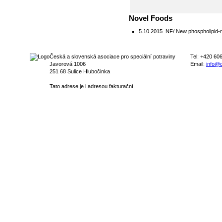
Novel Foods
5.10.2015
NF/ New phospholipid-ric
Česká a slovenská asociace pro speciální potraviny
Tel: +420 60
Javorová 1006
Email:
info@c
251 68 Sulice Hlubočinka
Tato adrese je i adresou fakturační.