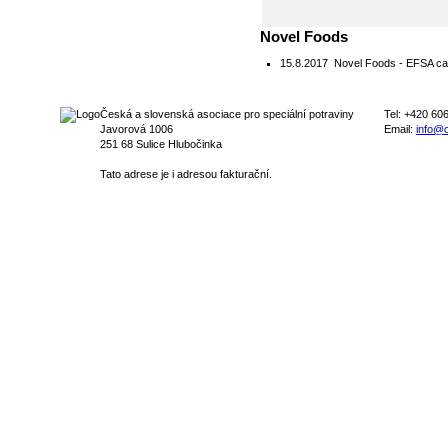
Novel Foods
15.8.2017
Novel Foods - EFSA call
Česká a slovenská asociace pro speciální potraviny
Tel: +420 60
Javorová 1006
Email:
info@c
251 68 Sulice Hlubočinka
Tato adrese je i adresou fakturační.