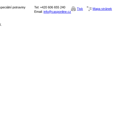
peciální potraviny
Tel: +420 606 655 240
Tisk
Mapa stránek
Email:
info@casponline.cz
í.