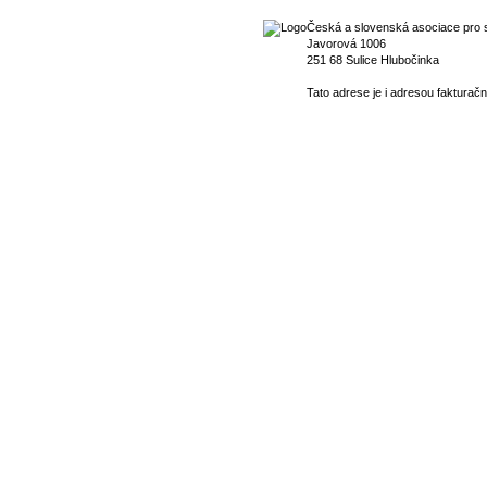
Česká a slovenská asociace pro s
Javorová 1006
251 68 Sulice Hlubočinka
Tato adrese je i adresou fakturačn