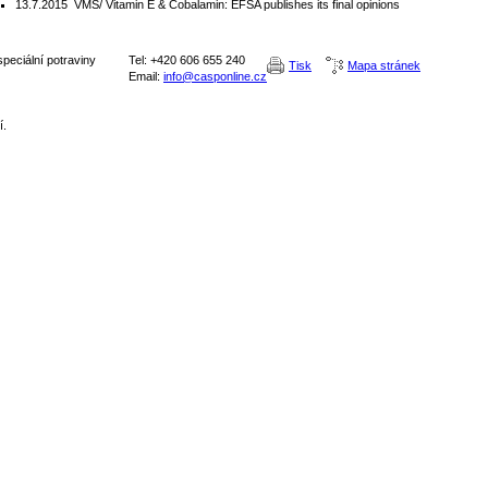
13.7.2015
VMS/ Vitamin E & Cobalamin: EFSA publishes its final opinions
peciální potraviny
Tel: +420 606 655 240
Tisk
Mapa stránek
Email:
info@casponline.cz
í.