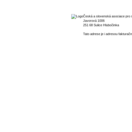
Česká a slovenská asociace pro s
Javorová 1006
251 68 Sulice Hlubočinka
Tato adrese je i adresou fakturačn